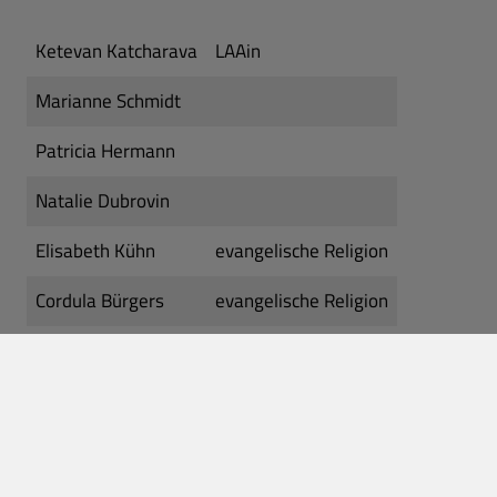
Ketevan Katcharava
LAAin
Marianne Schmidt
Patricia Hermann
Natalie Dubrovin
Elisabeth Kühn
evangelische Religion
Cordula Bürgers
evangelische Religion
Anton Reitberger
katholische Religion
Cathrin Bauer
Fachlehrerin WG
Natalia Melnyk
Fachlehrerin WG